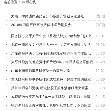
当前位置：
律师在线
海南一律师违停还贴告知书威胁交警被依法查处
[置顶]
2018年河南医疗事故赔偿律师费是多少
[置顶]
国务院办公厅关于印发《香港法律执业者和澳门执业
10-07
律师在粤港澳大湾区内地九市取得内地..
北京一律所发文拒聘川大毕业生，第三方律师：知法
06-26
犯法
广东高院判决：没有任何法律规定律师不能与律所以
03-16
外的其他单位形成劳动关系
太平保险拖欠差旅费律师费近8年，律师被逼公开催款
12-28
山东振阳律师事务所解决交通事故纠纷
12-01
重庆经冠律师事务所律师成功避免一起集体性纠纷发
06-29
生
辩护律师全部更换 新城控股王振华涉嫌猥亵女童案二
05-18
审将于5月19日开庭
成都商场收实习员工2元一天工牌使用费 律师：涉嫌
04-15
违法
律师谈郭美美再次被抓：累犯将从重处罚，不适用缓
03-19