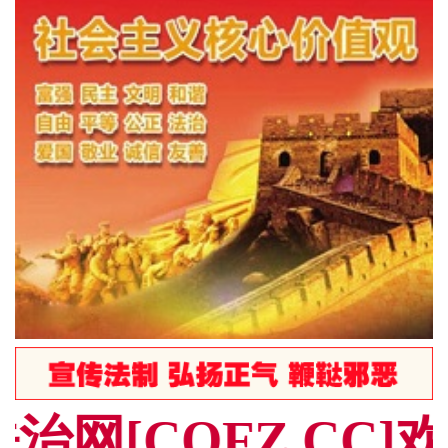
治网[CQFZ.CC]