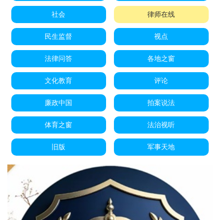
社会
律师在线
民生监督
视点
法律问答
各地之窗
文化教育
评论
廉政中国
拍案说法
体育之窗
法治视听
旧版
军事天地