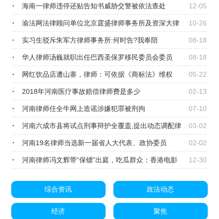
刑和假释
海南一律师违停还贴告知书威胁交警被依法查处
12-05
渝法网法律顾问单位北京霆盛律师事务所及资深大律
10-26
师贾霆介绍
实习生驳斥朱军方律师事务所:何时告?我奉陪
08-18
华人律师汤巍就职出任巴西圣保罗移民委员会委员
08-18
网红饮品店遭山寨，律师：可依据《商标法》维权
05-22
2018年河南医疗事故赔偿律师费是多少
02-13
河南律师任全牛网上造谣涉嫌犯罪被刑拘
07-10
河南六成市县将试点刑事辩护全覆盖,提出动态调配律
03-02
师资源
河南19名律师当选新一届省人大代表、政协委员
02-02
河南律师冯文辉带“保镖”出庭，吃瓜群众：香港电影
12-30
看多了吧？
综合资讯
政法动态
经济
聚焦