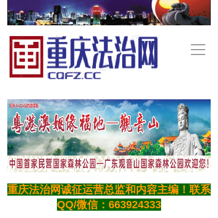
手
机
导
航
重庆法治网诚征运营总监和内容主编！联系
QQ/微信：663924333