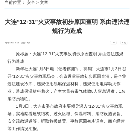
当前位置：
安全
> 文章
大连“12·31”火灾事故初步原因查明 系由违法违
规行为造成
时间：2022-01-06 点击：
46
次
- 小
+ 大
原标题：大连“12·31”火灾事故初步原因查明 系由违法违规
行为造成
新华社大连1月3日电（记者蔡拥军、郭翔）大连市1月3日召
开“12·31”火灾事故现场会，会议透露事故初步原因查清，是企业
违法建设冷库，违规使用易燃保温材料，违规使用电焊动火作
业，造成保温材料着火，产生大量有毒气体致8人窒息遇难，1名
消防员牺牲。
1月3日，大连市委市政府主要领导深入“12·31”火灾事故现
场，实地察看建筑结构、过火区域、保温材料、消防设施设备、
安全疏散通道等，听取救援处置、事故原因初步调查、商户经营
等工作情况汇报。