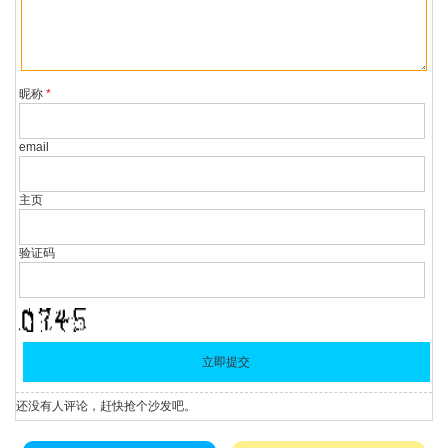
他媒体如需转载，请与稿件来源方联系，如产生任何问题与本
网无关。若因版权、失实等侵权问题，请在30日内联系重庆法
治网处理。
昵称
*
email
主页
验证码
还没有人评论，赶快抢个沙发吧。