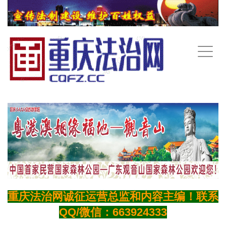
手
机
导
航
重庆法治网诚征运营总监和内容主编！联系
QQ/微信：663924333