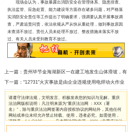
现场会认为，事故暴露出消防安全在管理体系、隐患排查、
执法监管、应急处置、能力建设等方面存在诸多问题，对严格落
实消防安全责任等工作提出了明确要求，强调要认真开展事故调
查，严肃追责问责，依法依规从严从快从重处理，做到事故原因
未查清不放过、责任人员未处理不放过、整改措施未落实不放
过、有关人员未受到教育不放过。
上一篇：
贵州毕节金海湖新区一在建工地发生山体滑坡，有
人员被困
下一篇：
“12?31”火灾事故是由企业违规使用电焊动火作业
所致
请遵守法律法规，文明发言、积极发表您的知识与见解。重庆
法治网版权说明：凡注明来源为“重庆法治网 ：XXX（署
名）”，除与重庆法治网签署内容授权协议的网站外，其他任何
网站或单位未经允许禁止转载、使用，违者必究。如需使用，
请联系cqfzb@126.com；凡本网注明“来源：XXX（非重庆法治
网）”的作品，均转载自其它媒体，目的在于传播更多信息，其