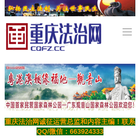
手
机
导
航
重庆法治网诚征运营总监和内容主编！联系
QQ/微信：663924333