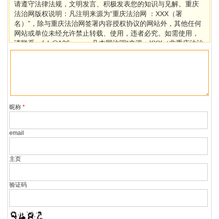
请遵守法律法规，文明发言、积极发表您的知识与见解。重庆
法治网版权说明：凡注明来源为“重庆法治网 ：XXX（署
名）”，除与重庆法治网签署内容授权协议的网站外，其他任何
网站或单位未经允许禁止转载、使用，违者必究。如需使用，
请联系cqfzb@126.com；凡本网注明“来源：XXX（非重庆法治
网）”的作品，均转载自其它媒体，目的在于传播更多信息，其
他媒体如需转载，请与稿件来源方联系，如产生任何问题与本
网无关。若因版权、失实等侵权问题，请在30日内联系重庆法
治网处理。
昵称
*
email
主页
验证码