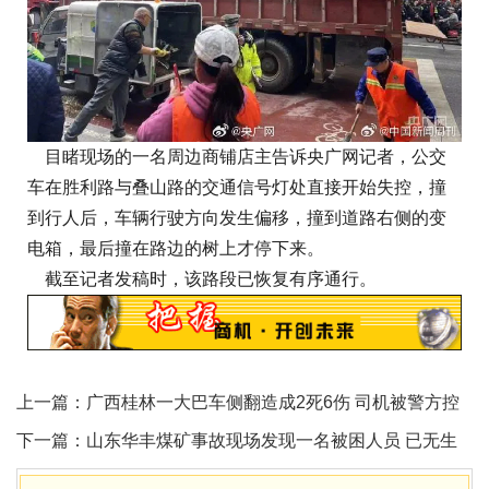
目睹现场的一名周边商铺店主告诉央广网记者，公交
车在胜利路与叠山路的交通信号灯处直接开始失控，撞
到行人后，车辆行驶方向发生偏移，撞到道路右侧的变
电箱，最后撞在路边的树上才停下来。
截至记者发稿时，该路段已恢复有序通行。
上一篇：
广西桂林一大巴车侧翻造成2死6伤 司机被警方控
制
下一篇：
山东华丰煤矿事故现场发现一名被困人员 已无生
命体征