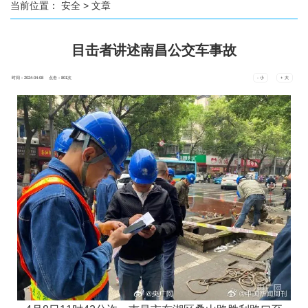
当前位置：
安全
> 文章
目击者讲述南昌公交车事故
时间：2024-04-08 点击：
801
次
- 小
+ 大